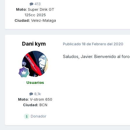
413
Moto:
Super Dink GT
125cc 2025
Ciudad:
Velez-Malaga
Dani kym
Publicado
18 de Febrero del 2020
Saludos, Javier. Bienvenido al foro
Usuarios
8,1k
Moto:
V-strom 650
Ciudad:
BCN
Donador