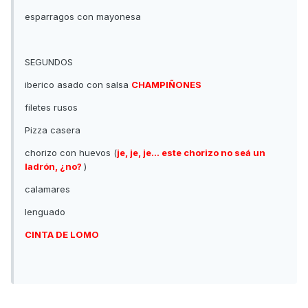
esparragos con mayonesa
SEGUNDOS
iberico asado con salsa
CHAMPIÑONES
filetes rusos
Pizza casera
chorizo con huevos (
je, je, je... este chorizo no seá un
ladrón, ¿no?
)
calamares
lenguado
CINTA DE LOMO