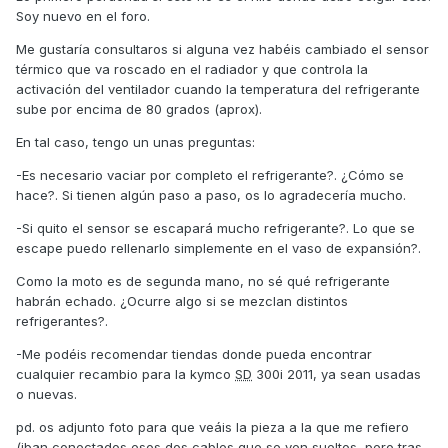
Soy nuevo en el foro.
Me gustaría consultaros si alguna vez habéis cambiado el sensor
térmico que va roscado en el radiador y que controla la
activación del ventilador cuando la temperatura del refrigerante
sube por encima de 80 grados (aprox).
En tal caso, tengo un unas preguntas:
-Es necesario vaciar por completo el refrigerante?. ¿Cómo se
hace?. Si tienen algún paso a paso, os lo agradecería mucho.
-Si quito el sensor se escapará mucho refrigerante?. Lo que se
escape puedo rellenarlo simplemente en el vaso de expansión?.
Como la moto es de segunda mano, no sé qué refrigerante
habrán echado. ¿Ocurre algo si se mezclan distintos
refrigerantes?.
-Me podéis recomendar tiendas donde pueda encontrar
cualquier recambio para la kymco
SD
300i 2011, ya sean usadas
o nuevas.
pd. os adjunto foto para que veáis la pieza a la que me refiero
(iban conectados esos dos cables que se ven sueltos, pero tras