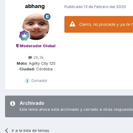
abhang
Publicado
13 de Febrero del 2020
Cierro, no procede y ya te 
Moderador Global
28,3k
Moto:
Agility City 125
Ciudad:
Córdoba
Donador
Archivado
Este tema ahora está archivado y cerrado a otras respuesta
Ir a la lista de temas