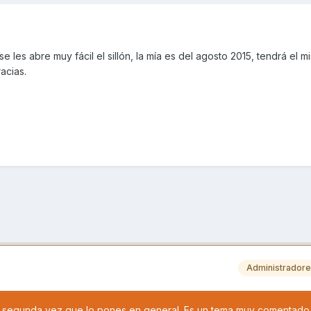
e les abre muy fácil el sillón, la mía es del agosto 2015, tendrá el 
acias.
Administrador
 segunda vez que lo pones en general. Es un tema muy comentado