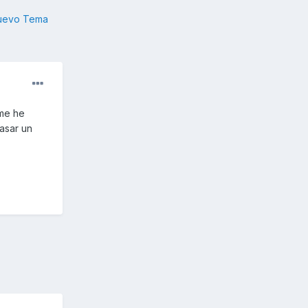
nuevo Tema
 me he
pasar un