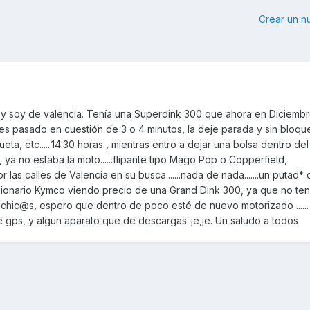
Crear un 
 y soy de valencia. Tenía una Superdink 300 que ahora en Diciembr
mes pasado en cuestión de 3 o 4 minutos, la deje parada y sin bloque
ta, etc......14:30 horas , mientras entro a dejar una bolsa dentro del
ya no estaba la moto......flipante tipo Mago Pop o Copperfield,
r las calles de Valencia en su busca.......nada de nada.......un putad*
esionario Kymco viendo precio de una Grand Dink 300, ya que no t
a chic@s, espero que dentro de poco esté de nuevo motorizado ...... 
 gps, y algun aparato que de descargas..je,je. Un saludo a todos