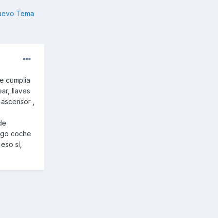
nuevo Tema
e cumplia
ar, llaves
 ascensor ,
 de
engo coche
eso sí,