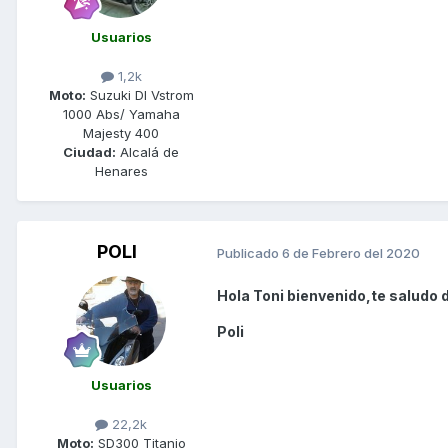
Usuarios
1,2k
Moto:
Suzuki Dl Vstrom
1000 Abs/ Yamaha
Majesty 400
Ciudad:
Alcalá de
Henares
POLI
Publicado
6 de Febrero del 2020
Hola Toni bienvenido,te saludo 
Poli
Usuarios
22,2k
Moto:
SD300 Titanio