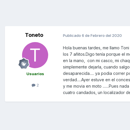
Toneto
Publicado
6 de Febrero del 2020
Hola buenas tardes, me llamo Toni
los 7 añitos.Digo tenía porque el 
en la mano, con mi casco, mi chaque
simplemente dejarla, cuando salgo, 
desaparecida..... ya podia correr po
Usuarios
verdad.....Ayer estuve en el conc
2
y me movia en moto .......Pues nad
cuatro candados, un localizador de