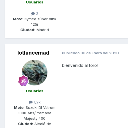
Usuarios
2
Moto:
Kymco súper dink
125i
Ciudad:
Madrid
lotlancemad
Publicado
30 de Enero del 2020
bienvenido al foro!
Usuarios
1,2k
Moto:
Suzuki Dl Vstrom
1000 Abs/ Yamaha
Majesty 400
Ciudad:
Alcalá de