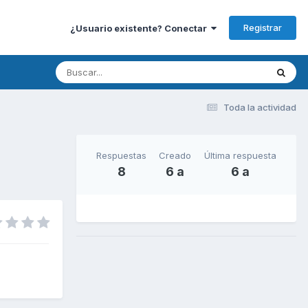
Registrar
¿Usuario existente? Conectar
Toda la actividad
Respuestas
Creado
Última respuesta
8
6 a
6 a