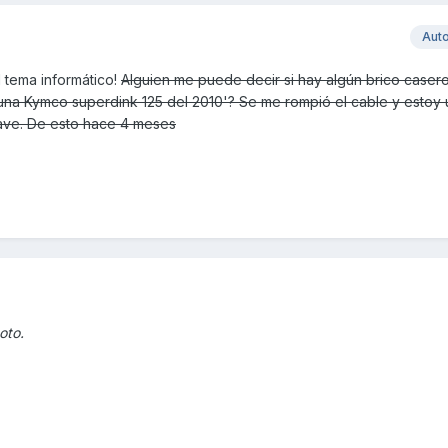
Aut
 tema informático!
Alguien me puede decir si hay algún brico caser
e una Kymco superdink 125 del 2010'? Se me rompió el cable y estoy
lave. De esto hace 4 meses
oto.