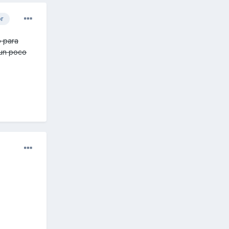
or
o para
 un poco