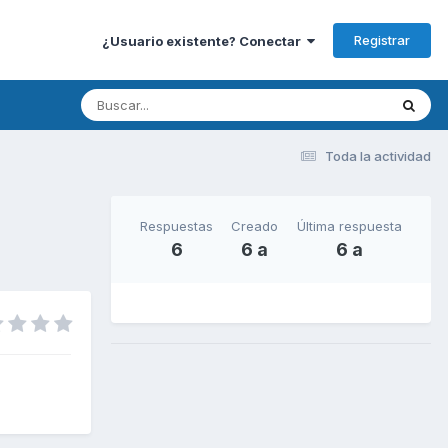
Registrar
¿Usuario existente? Conectar
Toda la actividad
Respuestas
Creado
Última respuesta
6
6 a
6 a