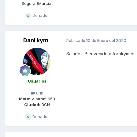
Segura (Murcia)
Donador
Dani kym
Publicado
10 de Enero del 2020
Saludos. Bienvenido a forokymco.
Usuarios
8,1k
Moto:
V-strom 650
Ciudad:
BCN
Donador