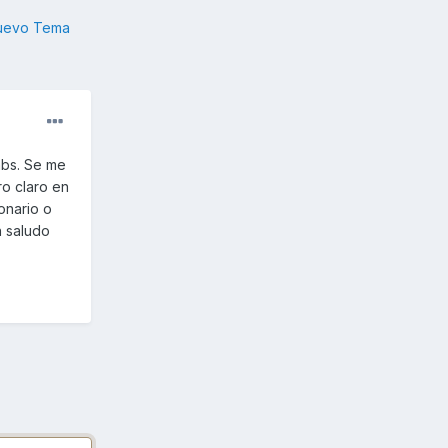
nuevo Tema
abs. Se me
o claro en
onario o
n saludo