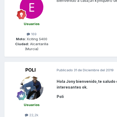
Bienvenido a casa,un kymquero de 
Usuarios
169
Moto:
Xciting S400
Ciudad:
Alcantarilla
(Murcia)
POLI
Publicado
31 de Diciembre del 2019
Hola Jony bienvenido,te saludo 
interesantes ok.
Poli
Usuarios
22,2k