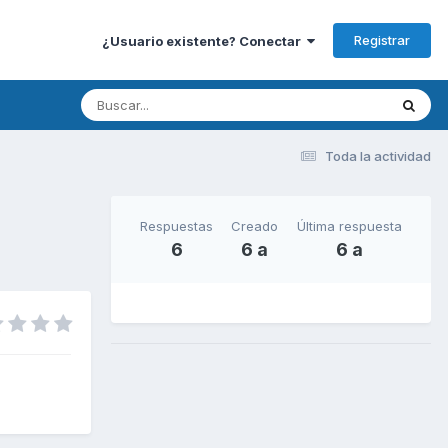
Registrar
¿Usuario existente? Conectar
Toda la actividad
Respuestas
Creado
Última respuesta
6
6 a
6 a