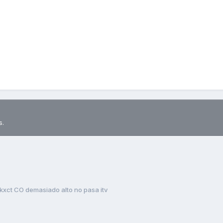
s.
kxct CO demasiado alto no pasa itv