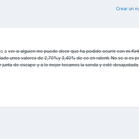
Crear un 
ro a
ver si alguien me puede decir que ha podido ocurrir con mi Kin
 dado unos valores de 2,70%y 3,40% de co en ralenti. No se si es p
 junta de escape y a lo mejor tocamos la sonda y esté desajustada