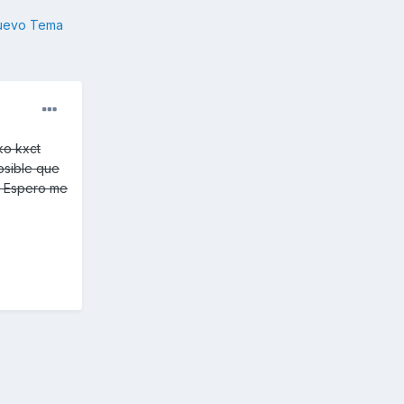
nuevo Tema
ko kxct
osible que
. Espero me