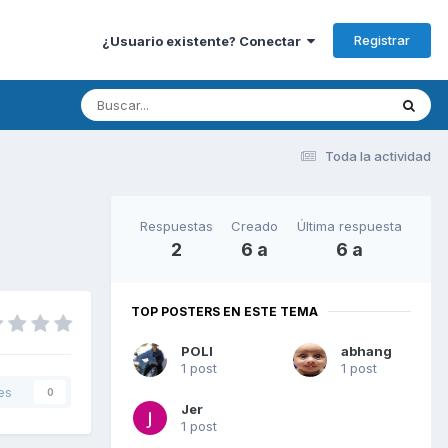
Registrar
¿Usuario existente? Conectar
Toda la actividad
Respuestas
Creado
Última respuesta
2
6 a
6 a
TOP POSTERS EN ESTE TEMA
POLI
abhang
1 post
1 post
es
0
Jer
1 post