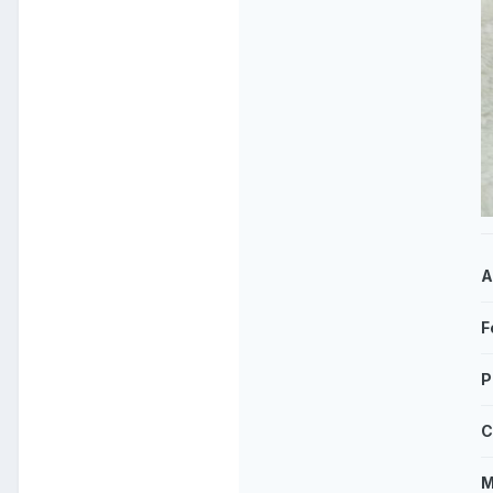
A
F
P
C
M