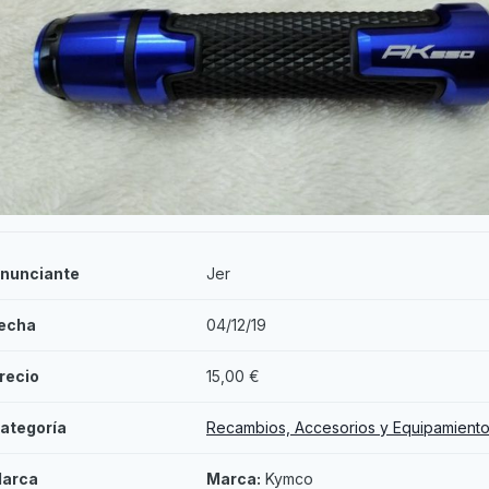
nunciante
Jer
echa
04/12/19
recio
15,00 €
ategoría
Recambios, Accesorios y Equipamient
arca
Marca:
Kymco