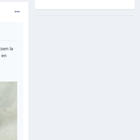
bien la
n en