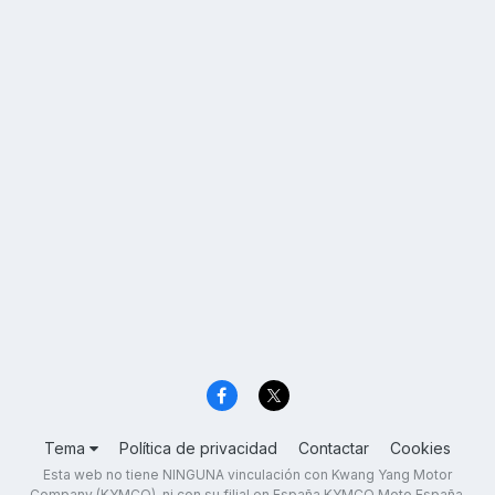
Tema
Política de privacidad
Contactar
Cookies
Esta web no tiene NINGUNA vinculación con Kwang Yang Motor
Company (KYMCO), ni con su filial en España KYMCO Moto España,