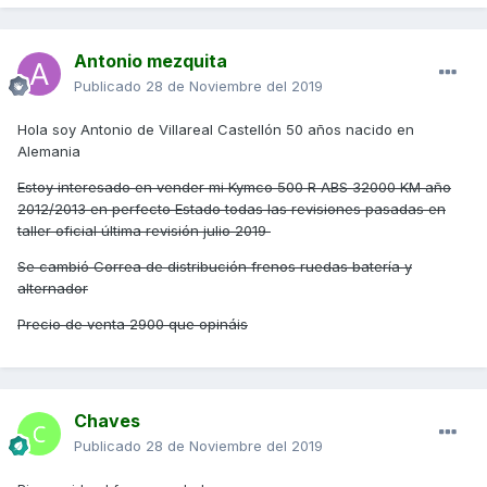
Antonio mezquita
Publicado
28 de Noviembre del 2019
Hola soy Antonio de Villareal Castellón 50 años nacido en
Alemania
Estoy interesado en vender mi Kymco 500 R ABS 32000 KM año
2012/2013 en perfecto Estado todas las revisiones pasadas en
taller oficial última revisión julio 2019
Se cambió Correa de distribución frenos ruedas batería y
alternador
Precio de venta 2900 que opináis
Chaves
Publicado
28 de Noviembre del 2019