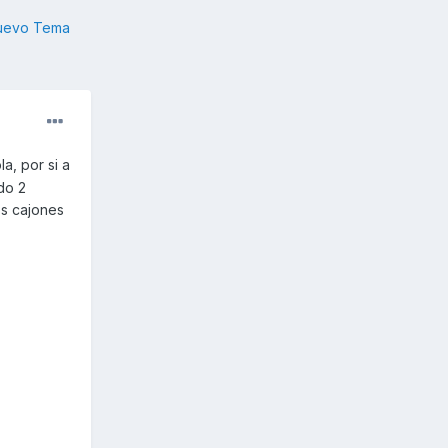
nuevo Tema
la, por si a
do 2
os cajones