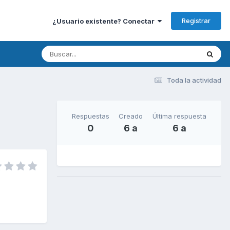
Registrar
¿Usuario existente? Conectar
Toda la actividad
Respuestas
Creado
Última respuesta
0
6 a
6 a