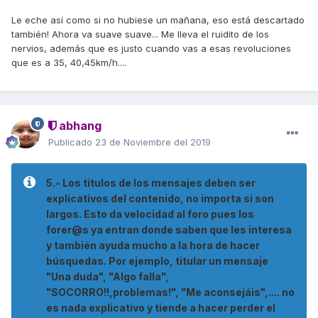
Le eche así como si no hubiese un mañana, eso está descartado
también! Ahora va suave suave... Me lleva el ruidito de los
nervios, además que es justo cuando vas a esas revoluciones
que es a 35, 40,45km/h....
abhang
Publicado
23 de Noviembre del 2019
5.- Los títulos de los mensajes deben ser
explicativos del contenido, no importa si son
largos. Esto da velocidad al foro pues los
forer@s ya entran donde saben que les interesa
y también ayuda mucho a la hora de hacer
búsquedas. Por ejemplo, titular un mensaje
"Una duda", "Algo falla",
"SOCORRO!!,problemas!", "Me aconsejáis",.... no
es nada explicativo y tiende a hacer perder el