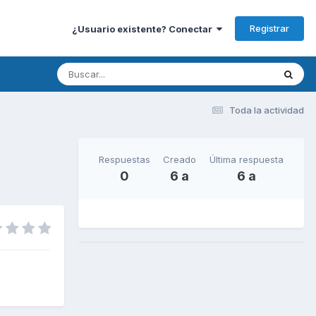
Registrar
¿Usuario existente? Conectar
Toda la actividad
Respuestas
Creado
Última respuesta
0
6 a
6 a