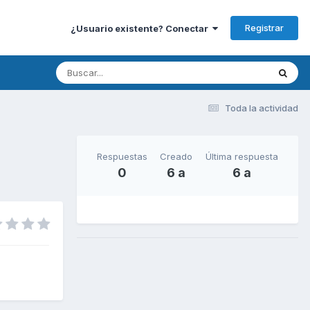
Registrar
¿Usuario existente? Conectar
Toda la actividad
Respuestas
Creado
Última respuesta
0
6 a
6 a