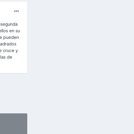
e segunda
llos en su
que pueden
cuadrados
e cruce y
llas de