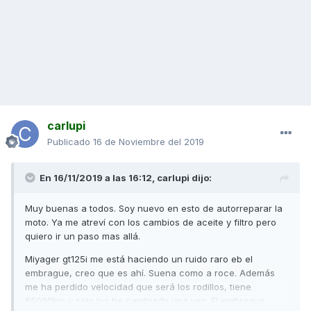
carlupi
Publicado
16 de Noviembre del 2019
En 16/11/2019 a las 16:12,
carlupi
dijo:
Muy buenas a todos. Soy nuevo en esto de autorreparar la
moto. Ya me atreví con los cambios de aceite y filtro pero
quiero ir un paso mas allá.
Miyager gt125i me está haciendo un ruido raro eb el
embrague, creo que es ahí. Suena como a roce. Además
me ha perdido velocidad que será los rodillos, tiene
65000km y solo los he cambiado una vez. El embrague