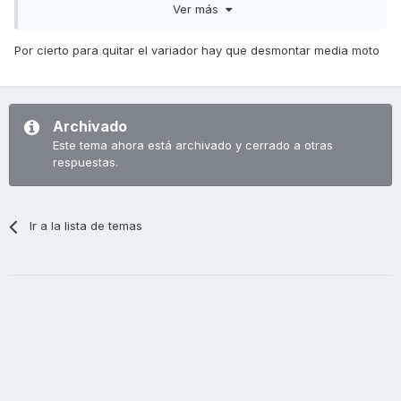
nunca. Alguien sabe si pueden ir por ahí los tiros? Y donde
Ver más
compro las piezas?
Por cierto para quitar el variador hay que desmontar media moto
Gracias.
Archivado
Este tema ahora está archivado y cerrado a otras
respuestas.
Ir a la lista de temas