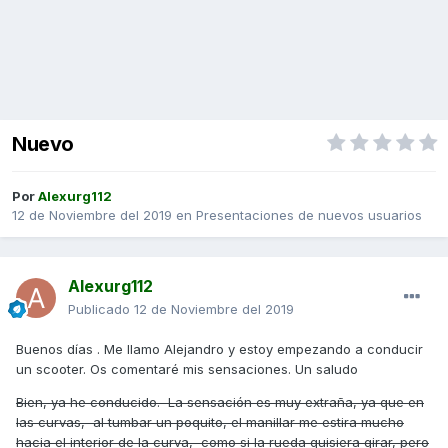
Nuevo
Por
Alexurg112
12 de Noviembre del 2019
en
Presentaciones de nuevos usuarios
Alexurg112
Publicado
12 de Noviembre del 2019
Buenos días . Me llamo Alejandro y estoy empezando a conducir
un scooter. Os comentaré mis sensaciones. Un saludo
Bien, ya he conducido. La sensación es muy extraña, ya que en
las curvas, al tumbar un poquito, el manillar me estira mucho
hacia el interior de la curva, como si la rueda quisiera girar, pero