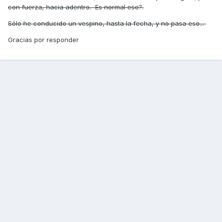
con fuerza, hacia adentro. Es normal eso?.
Sólo he conducido un vespino, hasta la fecha, y no pasa eso...
Gracias por responder