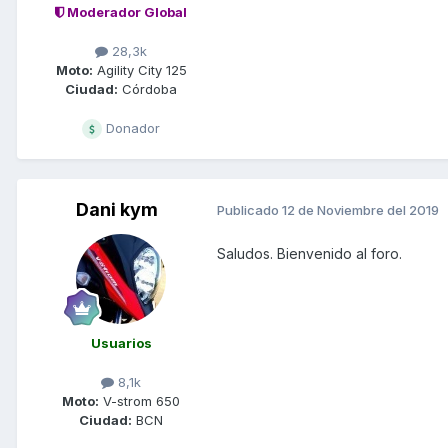
Moderador Global
28,3k
Moto:
Agility City 125
Ciudad:
Córdoba
Donador
Dani kym
Publicado
12 de Noviembre del 2019
Saludos. Bienvenido al foro.
Usuarios
8,1k
Moto:
V-strom 650
Ciudad:
BCN