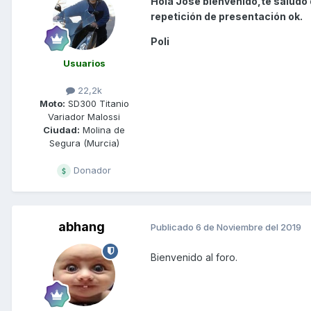
Hola Jose bienvenido,te saludo d
repetición de presentación ok.
Poli
Usuarios
22,2k
Moto:
SD300 Titanio
Variador Malossi
Ciudad:
Molina de
Segura (Murcia)
Donador
abhang
Publicado
6 de Noviembre del 2019
Bienvenido al foro.