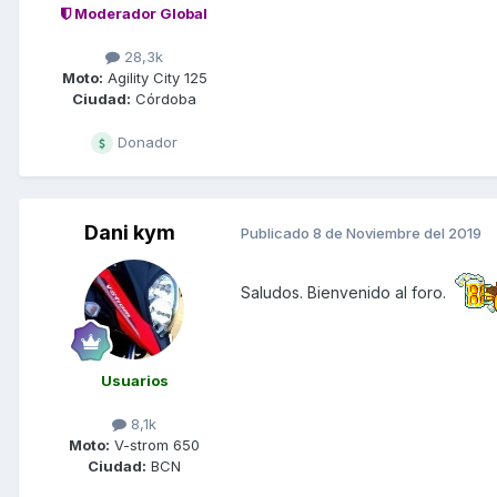
Moderador Global
28,3k
Moto:
Agility City 125
Ciudad:
Córdoba
Donador
Dani kym
Publicado
8 de Noviembre del 2019
Saludos. Bienvenido al foro.
Usuarios
8,1k
Moto:
V-strom 650
Ciudad:
BCN