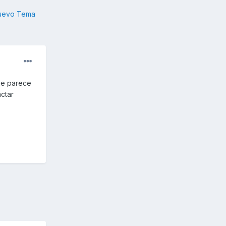
nuevo Tema
me parece
actar