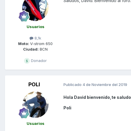
Saludos, David. Bienvenido al foro.
Usuarios
8,1k
Moto:
V-strom 650
Ciudad:
BCN
Donador
POLI
Publicado
4 de Noviembre del 2019
Hola David bienvenido,te saludo
Poli
Usuarios