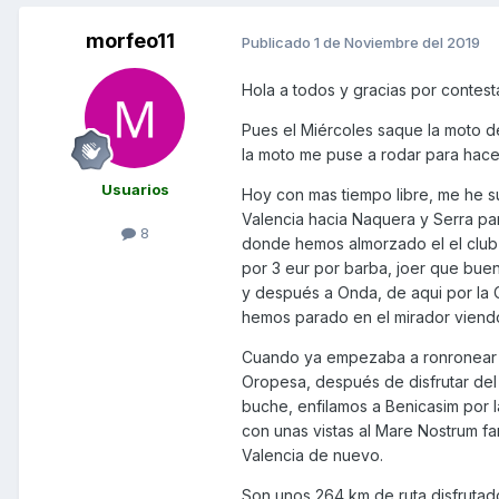
morfeo11
Publicado
1 de Noviembre del 2019
Hola a todos y gracias por contesta
Pues el Miércoles saque la moto d
la moto me puse a rodar para hace
Usuarios
Hoy con mas tiempo libre, me he s
Valencia hacia Naquera y Serra par
8
donde hemos almorzado el el club d
por 3 eur por barba, joer que bue
y después a Onda, de aqui por la 
hemos parado en el mirador viendo
Cuando ya empezaba a ronronear 
Oropesa, después de disfrutar del 
buche, enfilamos a Benicasim por l
con unas vistas al Mare Nostrum fa
Valencia de nuevo.
Son unos 264 km de ruta disfruta