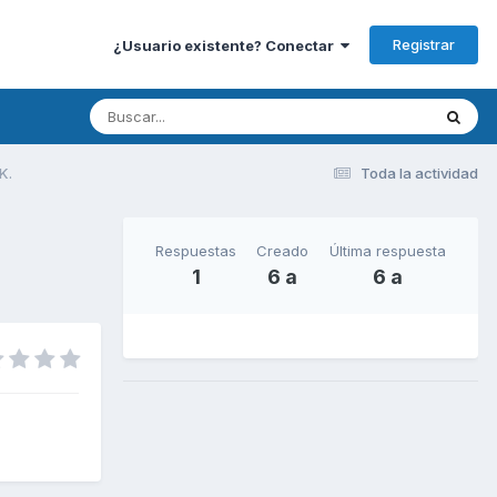
Registrar
¿Usuario existente? Conectar
K.
Toda la actividad
Respuestas
Creado
Última respuesta
1
6 a
6 a