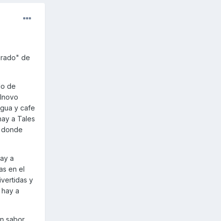
orado" de
do de
llnovo
agua y cafe
hay a Tales
s donde
ay a
as en el
ivertidas y
 hay a
on sabor