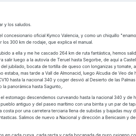
r y los saludos.
el concesionario oficial Kymco Valencia, y como un chiquillo "enam
r los 300 km de rodaje, que explica el manual.
ubido a ella y me he cascado 264 km de ruta fantástica, hemos sali
a salir luego a la autovía de Teruel hasta Segorbe, de aquí a Caste
el jubilado, bocata de tortilla de queso con longanizas y tomate, 
no estaba, mas tarde a Vall de Almonacid, luego Alcudia de Veo de 
CV10 hasta la nacional 340 y coger desvió al Desierto de las Palma
 la panorámica hasta Sagunto,.
el estomago descendemos curveando hasta la nacional 340 y de h
pueblo antiguo y del paseo marítimo con una birrita y un par de tap
a costa por una carretera terciaria llena de subidas y bajadas muy d
ntasticas. Salimos de nuevo a Nacional y dirección a Benicasim y de
dos en cada curva, cada recta y cada bocanada de puro oxigeno c