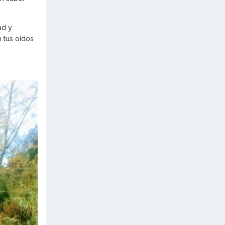
ad y
 tus oídos