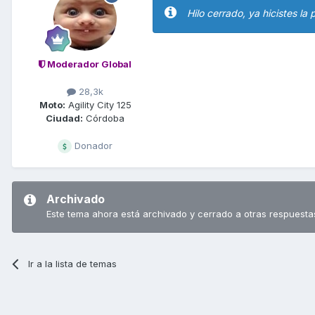
Hilo cerrado, ya hicistes l
Moderador Global
28,3k
Moto:
Agility City 125
Ciudad:
Córdoba
Donador
Archivado
Este tema ahora está archivado y cerrado a otras respuesta
Ir a la lista de temas