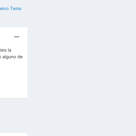
nuevo Tema
eis la
i alguno de