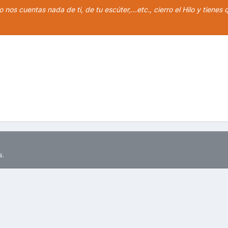
 nos cuentas nada de ti, de tu escúter,...etc., cierro el Hilo y tienes 
s.