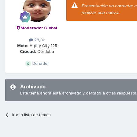
Presentación no correcta; no
realizar una nueva.
Moderador Global
28,3k
Moto:
Agility City 125
Ciudad:
Córdoba
Donador
Archivado
Este tema ahora está archivado y cerrado a otras respuesta
Ir a la lista de temas