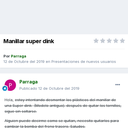
Manillar super dink
Por
Parraga
12 de Octubre del 2019
en
Presentaciones de nuevos usuarios
Parraga
Publicado
12 de Octubre del 2019
Hola,
estoy intentando desmontar los plásticos del manillar de
una Super dink (Modelo antiguo). después de quitar los tornillos,
sigue sin soltarse.
Alguien puede decirme como se quitan, necesito quitarlos para
cambiar la bomba del freno trasero. Saludos.