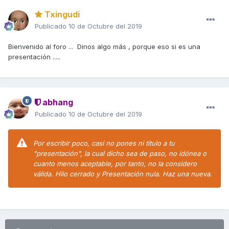
Txingudi
Publicado
10 de Octubre del 2019
Bienvenido al foro ... Dinos algo más , porque eso si es una
presentación .....
abhang
Publicado
10 de Octubre del 2019
Por escribir poco, casi no pones ni título a tu
"presentación", la cual dicho sea de paso, no idónea o
cuanto menos aceptable, por tanto, no la considero
válida. Hilo cerrado y Presentación nula. Haz una nueva.