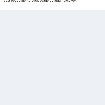
post poque me he equivocado de lugar jeje:okey