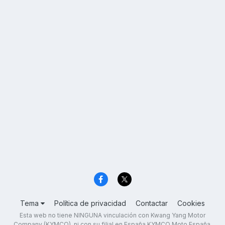
Tema
Política de privacidad
Contactar
Cookies
Esta web no tiene NINGUNA vinculación con Kwang Yang Motor
Company (KYMCO), ni con su filial en España KYMCO Moto España,