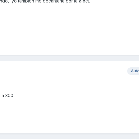
ando, yo también me decantaría por la k-xct.
Aut
 la 300