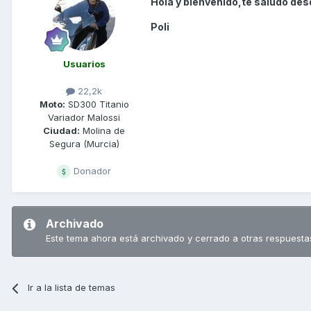
Hola y bienvenido,te saludo des
Poli
Usuarios
22,2k
Moto:
SD300 Titanio
Variador Malossi
Ciudad:
Molina de
Segura (Murcia)
Donador
Archivado
Este tema ahora está archivado y cerrado a otras respuesta
Ir a la lista de temas