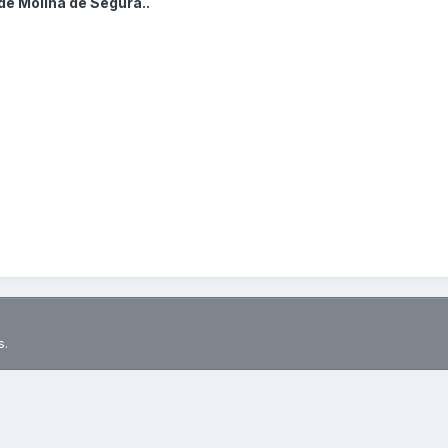
de Molina de Segura..
s.