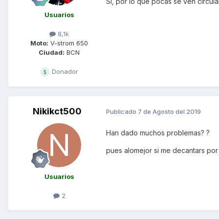
Si, por lo que pocas se ven circul
Usuarios
8,1k
Moto:
V-strom 650
Ciudad:
BCN
Donador
Nikikct500
Publicado
7 de Agosto del 2019
Han dado muchos problemas? ?
pues alomejor si me decantars por
Usuarios
2