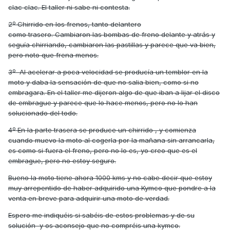
clac clac. El taller ni sabe ni contesta.
2º Chirrido en los frenos, tanto delantero
como trasero. Cambiaron las bombas de freno delante y atrás y
seguía chirriando, cambiaron las pastillas y parece que va bien,
pero noto que frena menos.
3º Al acelerar a poca velocidad se producía un temblor en la
moto y daba la sensación de que no salia bien, como si no
embragara. En el taller me dijeron algo de que iban a lijar el disco
de embrague y parece que lo hace menos, pero no lo han
solucionado del todo.
4º En la parte trasera se produce un chirrido , y comienza
cuando muevo la moto al cogerla por la mañana sin arrancarla,
es como si fuera el freno, pero no lo es, yo creo que es el
embrague, pero no estoy seguro.
Bueno la moto tiene ahora 1000 kms y no cabe decir que estoy
muy arrepentido de haber adquirido una Kymco que pondre a la
venta en breve para adquirir una moto de verdad.
Espero me indiquéis si sabéis de estos problemas y de su
solución y os aconsejo que no compréis una kymco.