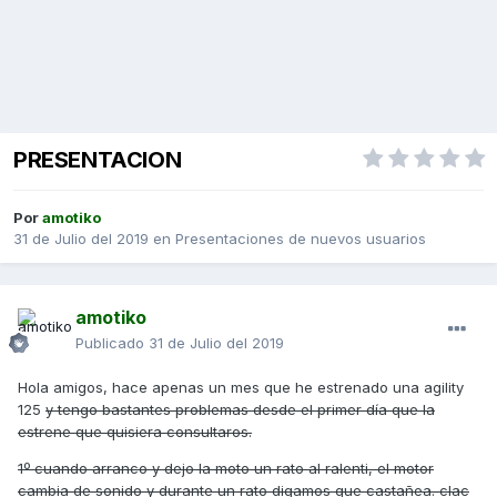
PRESENTACION
Por
amotiko
31 de Julio del 2019
en
Presentaciones de nuevos usuarios
amotiko
Publicado
31 de Julio del 2019
Hola amigos, hace apenas un mes que he estrenado una agility
125
y tengo bastantes problemas desde el primer día que la
estrene que quisiera consultaros.
1º cuando arranco y dejo la moto un rato al ralenti, el motor
cambia de sonido y durante un rato digamos que castañea. clac