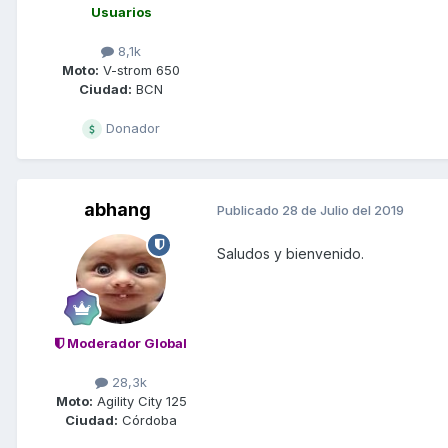
Usuarios
8,1k
Moto:
V-strom 650
Ciudad:
BCN
Donador
abhang
Publicado
28 de Julio del 2019
Saludos y bienvenido.
Moderador Global
28,3k
Moto:
Agility City 125
Ciudad:
Córdoba