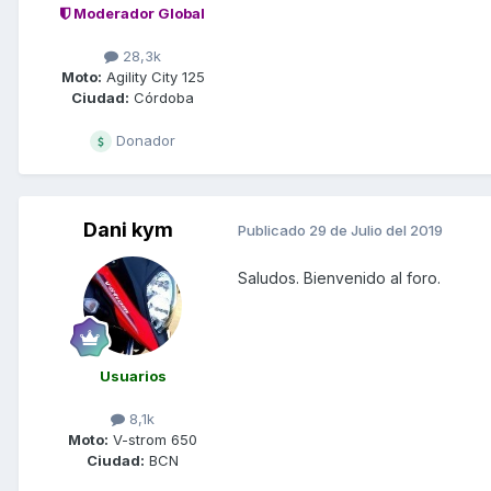
Moderador Global
28,3k
Moto:
Agility City 125
Ciudad:
Córdoba
Donador
Dani kym
Publicado
29 de Julio del 2019
Saludos. Bienvenido al foro.
Usuarios
8,1k
Moto:
V-strom 650
Ciudad:
BCN