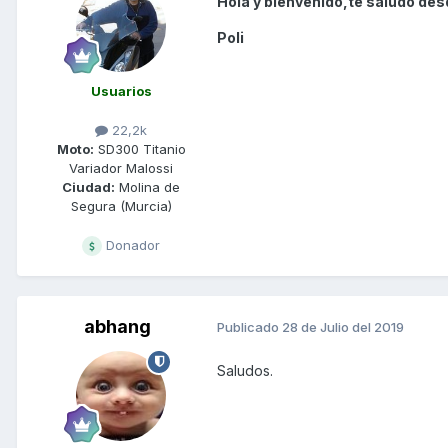
Hola y bienvenido,te saludo des
Poli
Usuarios
22,2k
Moto:
SD300 Titanio
Variador Malossi
Ciudad:
Molina de
Segura (Murcia)
Donador
abhang
Publicado
28 de Julio del 2019
Saludos.