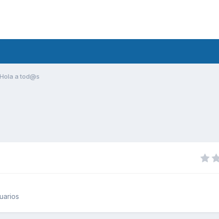
Hola a tod@s
uarios