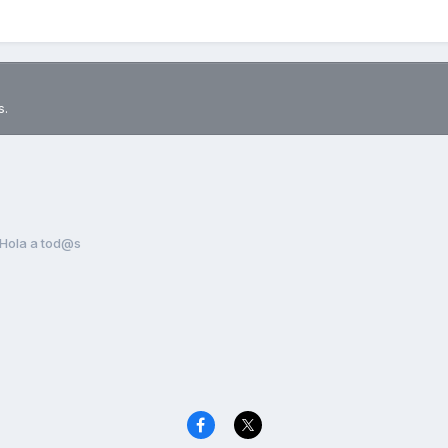
s.
Hola a tod@s