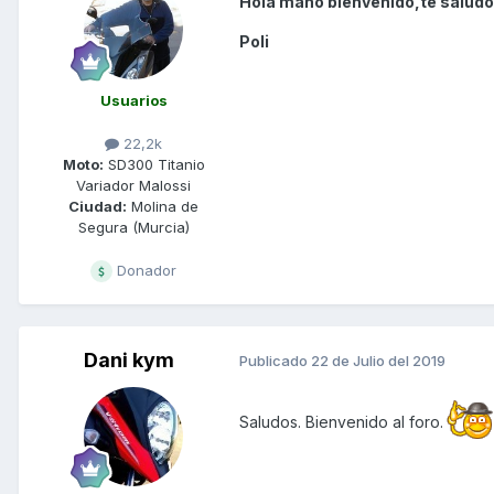
Hola maño bienvenido,te saludo
Poli
Usuarios
22,2k
Moto:
SD300 Titanio
Variador Malossi
Ciudad:
Molina de
Segura (Murcia)
Donador
Dani kym
Publicado
22 de Julio del 2019
Saludos. Bienvenido al foro.