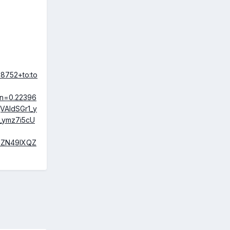
8752+to:to
pn=0.22396
AIdSGr1_y
_ymz7i5cU
mZN49IXQZ