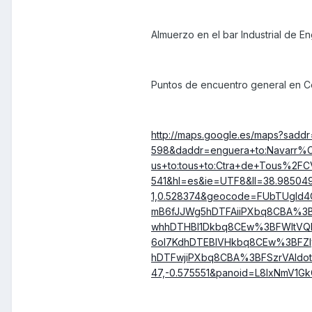
Almuerzo en el bar Industrial de E
Puntos de encuentro general en Ce
http://maps.google.es/maps?sadd
598&daddr=enguera+to:Navarr%C3%
us+to:tous+to:Ctra+de+Tous%2FC
541&hl=es&ie=UTF8&ll=38.985049
1,0.528374&geocode=FUbTUgId
mB6fJJWg5hDTFAiiPXbq8CBA%3B
whhDTHBl1Dkbq8CEw%3BFWItVQI
6oI7KdhDTEBlVHkbq8CEw%3BFZI
hDTFwjiPXbq8CBA%3BFSzrVAIdot
47,-0.575551&panoid=L8lxNmV1Gk