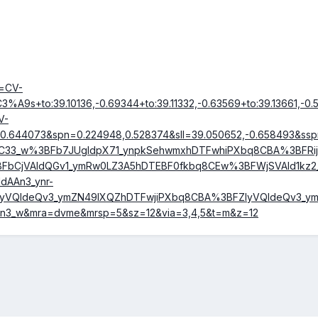
r=CV-
A9s+to:39.10136,-0.69344+to:39.11332,-0.63569+to:39.13661,-0.5
V-
-0.644073&spn=0.224948,0.528374&sll=39.050652,-0.658493&ss
4C33_w%3BFb7JUgIdpX71_ynpkSehwmxhDTFwhiPXbq8CBA%3BFRijV
FbCjVAIdQGv1_ymRw0LZ3A5hDTEBF0fkbq8CEw%3BFWjSVAId1kz2
dAAn3_ynr-
yVQIdeQv3_ymZN49IXQZhDTFwjiPXbq8CBA%3BFZIyVQIdeQv3_y
n3_w&mra=dvme&mrsp=5&sz=12&via=3,4,5&t=m&z=12