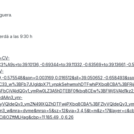
nguera.
rdá a las 9:30 h
r=CV-
A9s+to:39.10136,-0.69344+to:39.11332,-0.63569+to:39.13661,-0.5
V-
,-0.575548&spn=0.003169,0.016512&sll=39.050652,-0.658493&ss
4C33_w%3BFb7JUgIdpX71_ynpkSehwmxhDTFwhiPXbq8CBA%3BFRijV
FbCjVAIdQGv1_ymRw0LZ3A5hDTEBF0fkbq8CEw%3BFWjSVAId1kz2
dAAn3_ynr-
yVQIdeQv3_ymZN49IXQZhDTFwjiPXbq8CBA%3BFZIyVQIdeQv3_y
n3_w&mra=dvme&mrsp=5&sz=12&via=3,4,5&t=m&z=17&layer=c&cb
Ci8OZftMLHag&cbp=11,185.49,,0,6.26