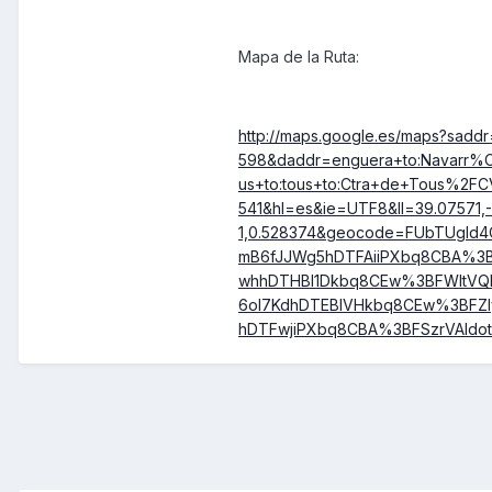
Mapa de la Ruta:
http://maps.google.es/maps?sadd
598&daddr=enguera+to:Navarr%C3%
us+to:tous+to:Ctra+de+Tous%2FC
541&hl=es&ie=UTF8&ll=39.07571,
1,0.528374&geocode=FUbTUgId
mB6fJJWg5hDTFAiiPXbq8CBA%3B
whhDTHBl1Dkbq8CEw%3BFWItVQI
6oI7KdhDTEBlVHkbq8CEw%3BFZI
hDTFwjiPXbq8CBA%3BFSzrVAIdot