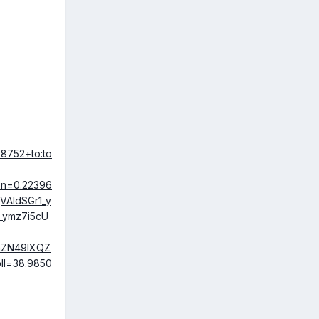
8752+to:to
pn=0.22396
AIdSGr1_y
_ymz7i5cU
mZN49IXQZ
ll=38.9850