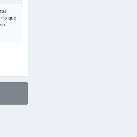
zas,
or lo que
ión