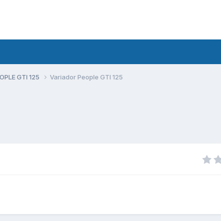
PLE GTI 125
Variador People GTI 125