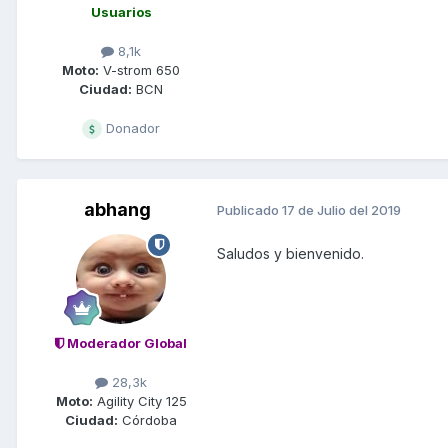
Usuarios
8,1k
Moto:
V-strom 650
Ciudad:
BCN
Donador
abhang
Publicado
17 de Julio del 2019
Saludos y bienvenido.
Moderador Global
28,3k
Moto:
Agility City 125
Ciudad:
Córdoba