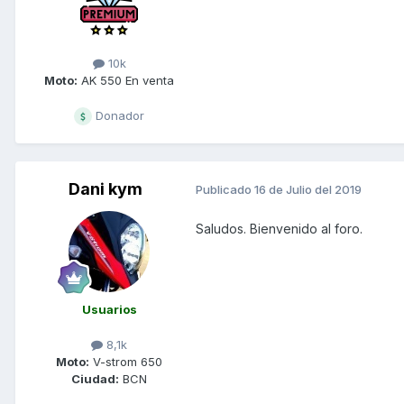
10k
Moto:
AK 550 En venta
Donador
Dani kym
Publicado
16 de Julio del 2019
Saludos. Bienvenido al foro.
Usuarios
8,1k
Moto:
V-strom 650
Ciudad:
BCN