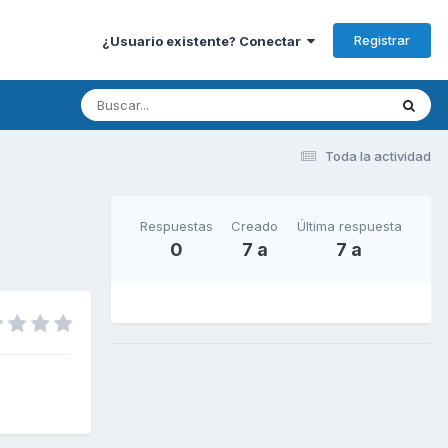
Registrar
¿Usuario existente? Conectar
Toda la actividad
Respuestas
Creado
Última respuesta
0
7 a
7 a