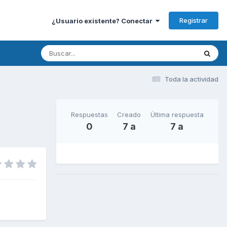
Registrar
¿Usuario existente? Conectar
Toda la actividad
Respuestas
Creado
Última respuesta
0
7 a
7 a