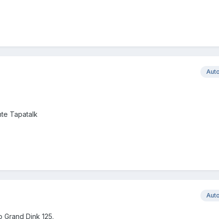
Aut
te Tapatalk
Aut
 Grand Dink 125.