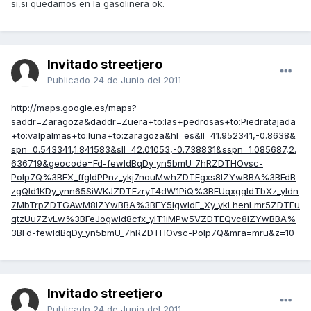
si,si quedamos en la gasolinera ok.
Invitado streetjero
Publicado
24 de Junio del 2011
http://maps.google.es/maps?
saddr=Zaragoza&daddr=Zuera+to:las+pedrosas+to:Piedratajada
+to:valpalmas+to:luna+to:zaragoza&hl=es&ll=41.952341,-0.8638&
spn=0.543341,1.841583&sll=42.01053,-0.738831&sspn=1.085687,2.
636719&geocode=Fd-fewIdBqDy_yn5bmU_7hRZDTHOvsc-
Polp7Q%3BFX_ffgIdPPnz_ykj7nouMwhZDTEgxs8IZYwBBA%3BFdB
zgQId1KDy_ynn65SiWKJZDTFzryT4dW1PiQ%3BFUqxggIdTbXz_yldn
7MbTrpZDTGAwM8IZYwBBA%3BFY5IgwIdF_Xy_ykLhenLmr5ZDTFu
qtzUu7ZvLw%3BFeJogwId8cfx_ylT1iMPw5VZDTEQvc8IZYwBBA%
3BFd-fewIdBqDy_yn5bmU_7hRZDTHOvsc-Polp7Q&mra=mru&z=10
Invitado streetjero
Publicado
24 de Junio del 2011