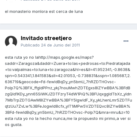
el monasterio monlora est cerca de luna
Invitado streetjero
Publicado
24 de Junio del 2011
esta ruta yo no lahttp://maps.google.es/maps?
saddr=Zaragoza&daddr=Zuera+to:las+pedrosas+to:Piedratajada
+to:valpalmas+to:luna+to:zaragoza&hl=es&ll=41.952341,-0.8638&
spn=0.543341,1.841583&sll=42.01053,-0.738831&sspn=1.085687,2.
636719&geocode=Fd-fewIdBqDy_yn5bmU_7hRZDTHOvsc-
Polp7Q%3BFX_ffgIdPPnz_ykj7nouMwhZDTEgxs8IZYwBBA%3BFdB
zgQId1KDy_ynn65SiWKJZDTFzryT4dW1PiQ%3BFUqxggIdTbXz_yldn
7MbTrpZDTGAwM8IZYwBBA%3BFY5IgwIdF_Xy_ykLhenLmr5ZDTFu
qtzUu7ZvLw%3BFeJogwId8cfx_ylT1iMPw5VZDTEQvc8IZYwBBA%
3BFd-fewIdBqDy_yn5bmU_7hRZDTHOvsc-Polp7Q&mra=mru&z=10
esta ruta yo no la hecho nunca,me la propuesto mi primo,a ver si
os gusta.