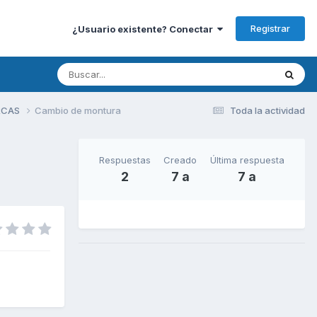
Registrar
¿Usuario existente? Conectar
RCAS
Cambio de montura
Toda la actividad
Respuestas
Creado
Última respuesta
2
7 a
7 a