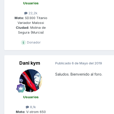
Usuarios
22,2k
Moto:
SD300 Titanio
Variador Malossi
Ciudad:
Molina de
Segura (Murcia)
Donador
Dani kym
Publicado
6 de Mayo del 2019
Saludos. Bienvenido al foro.
Usuarios
8,1k
Moto:
V-strom 650