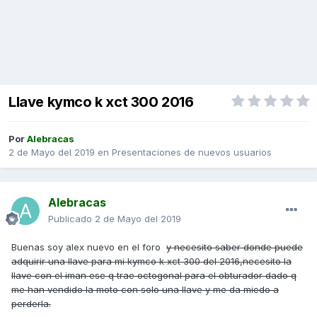
Llave kymco k xct 300 2016
Por
Alebracas
2 de Mayo del 2019
en
Presentaciones de nuevos usuarios
Alebracas
Publicado
2 de Mayo del 2019
Buenas soy alex nuevo en el foro
y necesito saber donde puede
adquirir una llave para mi kymco k xct 300 del 2016,necesito la
llave con el iman ese q trae octogonal para el obturador dado q
me han vendido la moto con solo una llave y me da miedo a
perderla.