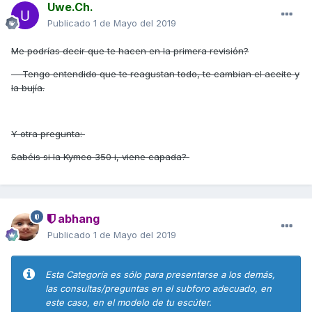
Uwe.Ch.
Publicado
1 de Mayo del 2019
Me podrías decir que te hacen en la primera revisión?
Tengo entendido que te reagustan todo, te cambian el aceite y
la bujía.
Y otra pregunta:
Sabéis si la Kymco 350 i, viene capada?
abhang
Publicado
1 de Mayo del 2019
Esta Categoría es sólo para presentarse a los demás,
las consultas/preguntas en el subforo adecuado, en
este caso, en el modelo de tu escúter.